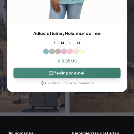
Adiós oficina, Hola mundo Tee
S
M
L
XL
$19,95 US
Pedir por email
Tienda online próximamente
Diginomadas
Herramientas gratuitas