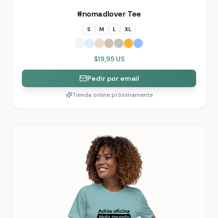
#nomadlover Tee
S
M
L
XL
$19,95 US
Pedir por email
Tienda online próximamente