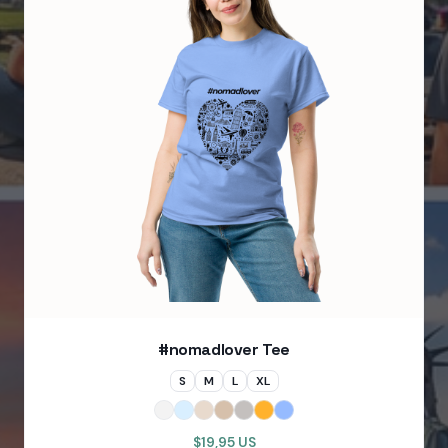
#nomadlover Tee
S
M
L
XL
$19,95 US