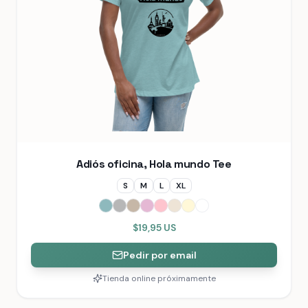
Adiós oficina, Hola mundo Tee
S
M
L
XL
$19,95 US
Pedir por email
Tienda online próximamente