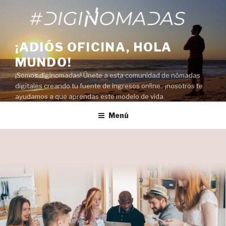
Saltar
al
contenido
¡ADIÓS OFICINA, HOLA
MUNDO!
¡Somos diginomadas! Únete a esta comunidad de nómadas
digitales creando tu fuente de ingresos online.. ¡nosotros te
ayudamos a que aprendas este modelo de vida.
Menú