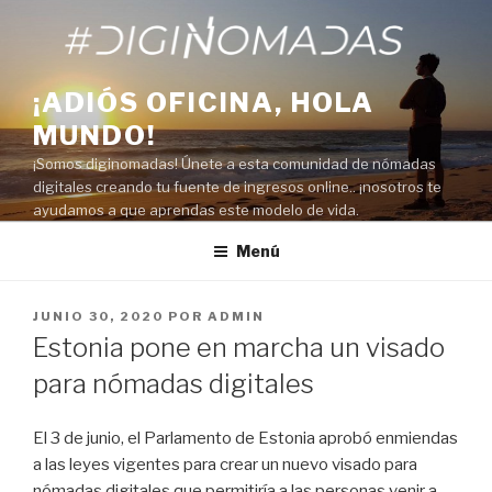
Saltar
al
contenido
¡ADIÓS OFICINA, HOLA
MUNDO!
¡Somos diginomadas! Únete a esta comunidad de nómadas
digitales creando tu fuente de ingresos online.. ¡nosotros te
ayudamos a que aprendas este modelo de vida.
Menú
PUBLICADO
JUNIO 30, 2020
POR
ADMIN
EL
Estonia pone en marcha un visado
para nómadas digitales
El 3 de junio, el Parlamento de Estonia aprobó enmiendas
a las leyes vigentes para crear un nuevo visado para
nómadas digitales que permitiría a las personas venir a