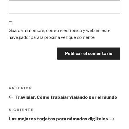
Guarda mi nombre, correo electrónico y web en este
navegador para la próxima vez que comente.
Navegación
Entrada
ANTERIOR
de
anterior:
Traviajar. Cómo trabajar viajando por el mundo
entradas
Siguiente
SIGUIENTE
entrada
Las mejores tarjetas para nómadas digitales